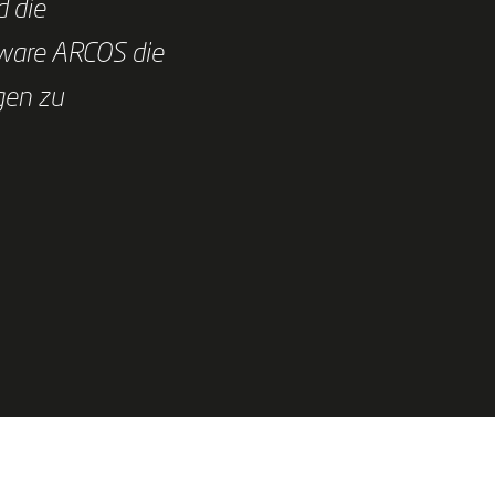
d die
tware ARCOS die
gen zu