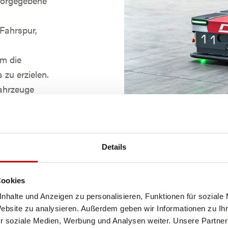
vorgegebene
 Fahrspur,
um die
zu erzielen.
Fahrzeuge
Details
 (AMRs)
AMRs sind den AGVs sehr ä
die Erreichung ihrer Ziele
Cookies
eine Karte der Einsatzumg
nhalte und Anzeigen zu personalisieren, Funktionen für soziale
erfassen die mobilen Rob
Website zu analysieren. Außerdem geben wir Informationen zu I
r soziale Medien, Werbung und Analysen weiter. Unsere Partner
selbstständig auf Verände