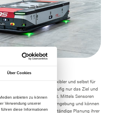
Über Cookies
hnlich, jedoch weit aus flexibler und selbst für
 verantwortlich. Ihnen wird häufig nur das Ziel und
ebung zur Verfügung gestellt. Mittels Sensoren
 Medien anbieten zu können
oter daraufhin laufend ihre Umgebung und können
hrer Verwendung unserer
 führen diese Informationen
rungen reagieren. Die eigenständige Planung ihrer