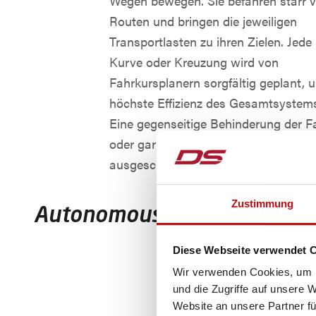
Wegen bewegen. Sie befahren starr 
Routen und bringen die jeweiligen
Transportlasten zu ihren Zielen. Jede
Kurve oder Kreuzung wird von
Fahrkursplanern sorgfältig geplant, 
höchste Effizienz des Gesamtsystems 
Eine gegenseitige Behinderung der 
oder gar eine Blockierung ist dabei
ausgeschlossen.
Zustimmung
Autonomous Mobile Robots
Diese Webseite verwendet 
Wir verwenden Cookies, um I
und die Zugriffe auf unsere 
Website an unsere Partner fü