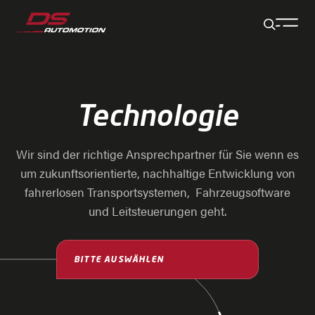
Zum Hauptinhalt springen
Zum Footer springen
Zum Ende der Navigation springen
Zum Beginn der Navigation springen
Technologie
Wir sind der richtige Ansprechpartner für Sie wenn es
um zukunftsorientierte, nachhaltige Entwicklung von
fahrerlosen Transportsystemen, Fahrzeugsoftware
und Leitsteuerungen geht.