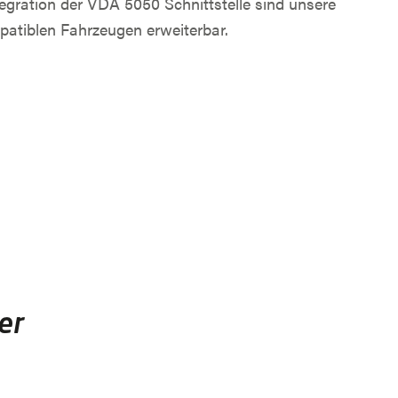
tegration der VDA 5050 Schnittstelle sind unsere
patiblen Fahrzeugen erweiterbar.
M FENSTER)
er