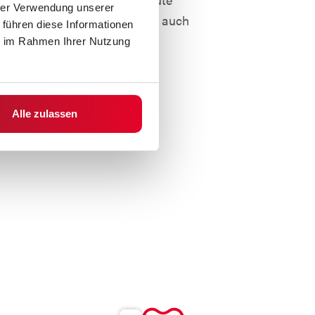
hrer Verwendung unserer
en. Die Routenplanung kann auch
 führen diese Informationen
e Stockwerke erfolgen.
ie im Rahmen Ihrer Nutzung
Alle zulassen