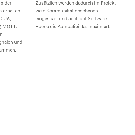
ng der
Zusätzlich werden dadurch im Projekt
 arbeiten
viele Kommunikationsebenen
C UA,
eingespart und auch auf Software-
P, MQTT,
Ebene die Kompatibilität maximiert.
en
ignalen und
sammen.