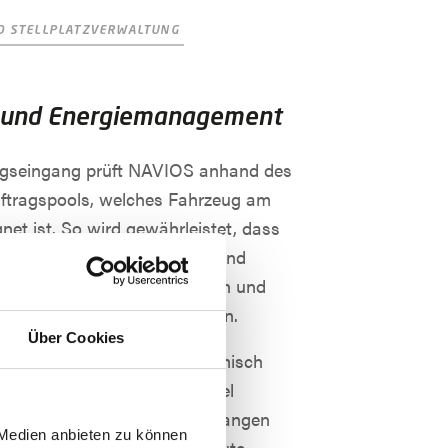
D STELLPLATZVERWALTUNG
- und Energiemanagement
agseingang prüft NAVIOS anhand des
uftragspools, welches Fahrzeug am
net ist. So wird gewährleistet, dass
en Fahrzeuge immer ausreichend
d, keine Leerfahrten entstehen und
nellstmöglich erledigt werden.
Über Cookies
n die Routen jederzeit dynamisch
et werden, wenn zum Beispiel
 höherer Priorisierung eingelangen
 Medien anbieten zu können
 Fahrzeuge über dieselbe Route