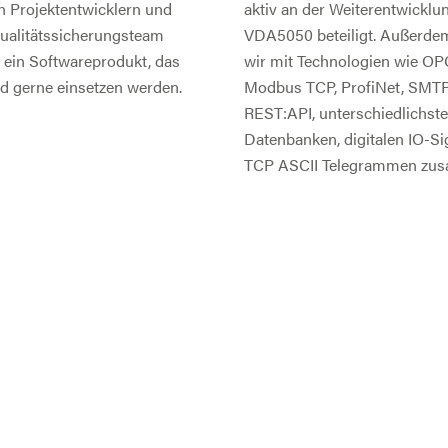
n Projektentwicklern und
aktiv an der Weiterentwicklu
ualitätssicherungsteam
VDA5050 beteiligt. Außerdem
o ein Softwareprodukt, das
wir mit Technologien wie OP
nd gerne einsetzen werden.
Modbus TCP, ProfiNet, SMT
REST:API, unterschiedlichst
Datenbanken, digitalen IO-S
TCP ASCII Telegrammen zu