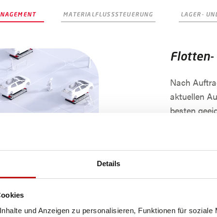
ANAGEMENT
MATERIALFLUSSSTEUERUNG
LAGER- UN
Flotten
Nach Auftr
aktuellen A
besten geeig
die einzeln
geladen sin
Aufträge sch
Details
Dabei könne
neu berechn
Cookies
Aufträge mit
nhalte und Anzeigen zu personalisieren, Funktionen für soziale
oder andere