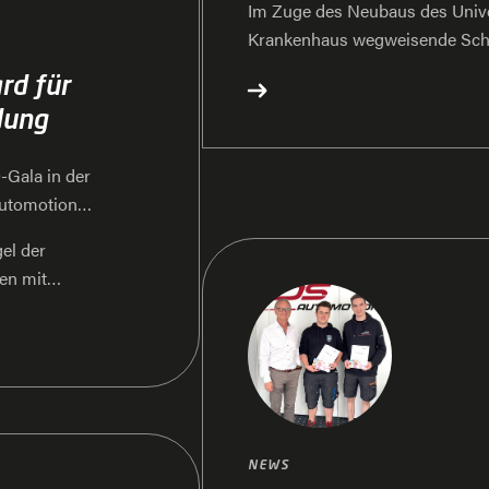
Im Zuge des Neubaus des Unive
Krankenhaus wegweisende Schr
seiner Patienten und das Arbei
rd für
innovative Technologien zu verb
dung
Modernisierung ist das neue G
Kapazität von 476 Betten und 
Gala in der
Millionen Euro in der ersten P
Automotion
etwa 23 Abteilungen von der Chi
Das CHU Reims hat sich für DS
el der
Schäfer Gruppe, entschieden, 
en mit
mit mobilen Robotern zu automat
dung. Die Abkürzung
zu gestalten.
ment und
NEWS