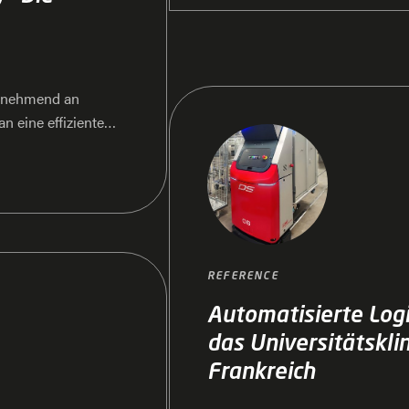
zunehmend an
n eine effiziente
n entscheidender
yout Interchange
er Entwicklung
te Kundenprojekte
hteamleiter
utomotion und
REFERENCE
Einblick in die
Automatisierte Logi
das Universitätskli
Frankreich