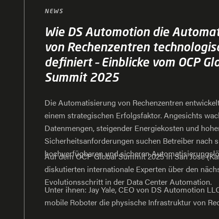
NEWS
Wie DS Automotion die Automat
von Rechenzentren technologis
definiert – Einblicke vom OCP Gl
Summit 2025
Die Automatisierung von Rechenzentren entwickel
einem strategischen Erfolgsfaktor. Angesichts wa
Datenmengen, steigender Energiekosten und hohe
Sicherheitsanforderungen suchen Betreiber nach sk
hochverfügbaren und sicheren Automatisierungsl
Auf dem OCP Global Summit 2025 in San Jose (Kal
diskutierten internationale Experten über den näch
Evolutionsschritt in der Data Center Automation.
Unter ihnen: Jay Yale, CEO von DS Automotion LLC,
mobile Roboter die physische Infrastruktur von R
transformieren – mit Fokus auf Modularität, Interop