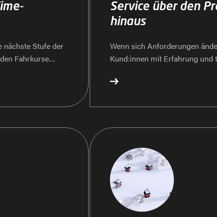
ime-
Service über den Pr
hinaus
nächste Stufe der
Wenn sich Anforderungen ände
rden Fahrkurse
Kund:innen mit Erfahrung und 
 ohne
After-Project-Team sorgt mit 
ierte damit wie
individuellen Anpassungen dafür
sen.
zuverlässig laufen. Anwender:i
wirtschaftlich nutzen.