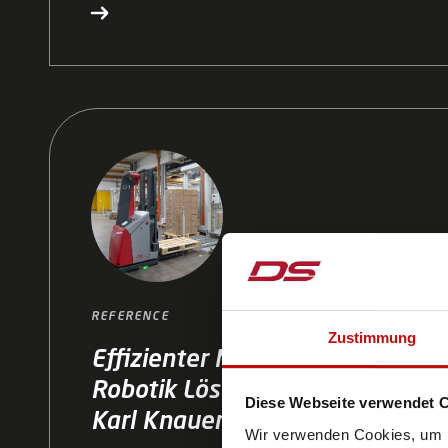
funktionale Sicherheit.
REFERENCE
Zustimmung
Effizienter Materialfluss mit mo
Robotik Lösung von DS Automot
Diese Webseite verwendet 
Karl Knauer
Wir verwenden Cookies, um I