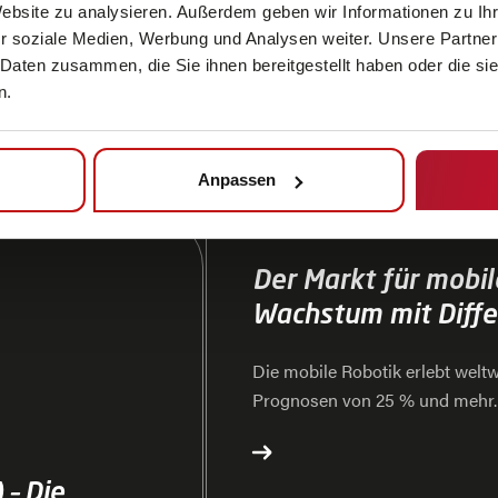
Website zu analysieren. Außerdem geben wir Informationen zu I
t für
r soziale Medien, Werbung und Analysen weiter. Unsere Partner
it dem Projekt
 Daten zusammen, die Sie ihnen bereitgestellt haben oder die s
haltenden
n.
matisierung, die den
omie der
fahrerlosen
Anpassen
. Sie übernehmen
 den
NEWS
en Betrieb an sechs
Der Markt für mobil
Wachstum mit Diffe
Die mobile Robotik erlebt welt
Prognosen von 25 % und mehr.
europäische Unternehmen? Wolf
DS AUTOMOTION, erklärt die M
differenzierte Betrachtung essenz
 – Die