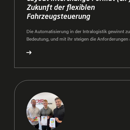
Zukunft der flexiblen
Fahrzeugsteuerung
Die Automatisierung in der Intralogistik gewinnt 
Bedeutung, und mit ihr steigen die Anforderungen a
Steuerung fahrerloser Transportsysteme (FTS). Ei
Schritt zur Optimierung dieser Prozesse ist das La
Format (LIF). DS Automotion hat maßgeblich an d
dieses Standards mitgewirkt und setzt bereits ers
mit LIF erfolgreich um. Christoph Pramberger, Fac
Entwicklung Leittechnik für Neuprojekte bei DS A
Vorsitzender des LIF-Arbeitskreises im VDMA, gibt 
Vorteile und Ziele dieses Formats.