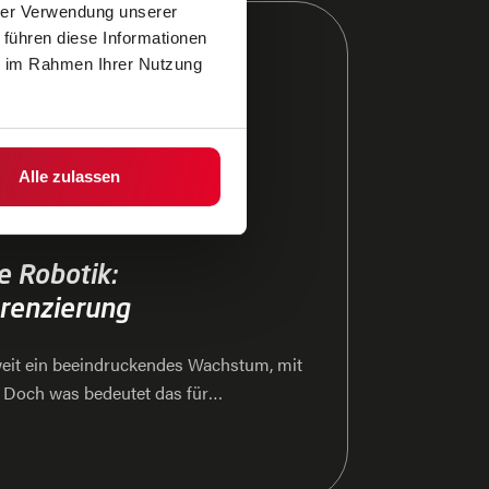
hrer Verwendung unserer
 führen diese Informationen
ie im Rahmen Ihrer Nutzung
Alle zulassen
e Robotik:
renzierung
weit ein beeindruckendes Wachstum, mit
 Doch was bedeutet das für
gang Hillinger, Geschäftsführer von
arktsituation und warum eine
iell ist.