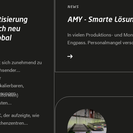
NEWS
isierung
AMY - Smarte Lösun
ch neu
In vielen Produktions- und Mon
obal
Engpass. Personalmangel verschä
die Anforderungen an Prozesss
hat dafür die neues Gesamtkon
t sich zunehmend zu
entwickelt. Die kompakten mobi
chsender
Kleinladungsträger ausgelegt 
r
bestehende Abläufe einbinden.
alierbaren,
ösungen.
ifornien)
sten
 der aufzeigte, wie
echenzentren
erabilität und