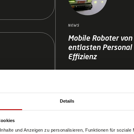
NEWS
Mobile Roboter vo
entlasten Personal
Effizienz
Pflegekräftemangel, steigende 
Krankenhäuser stehen vor eno
kommt in Form autonomer mob
wie Automatisierung nicht nur
Details
die Arbeitsqualität verbessert 
biler
unterstützt.
ion bei
Cookies
nhalte und Anzeigen zu personalisieren, Funktionen für soziale