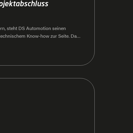
ojektabschluss
rn, steht DS Automotion seinen
technischem Know-how zur Seite. Das
Erweiterungen, Modernisierungen und
, dass die Anlagen langfristig
nnen können sie so über Jahrzehnte