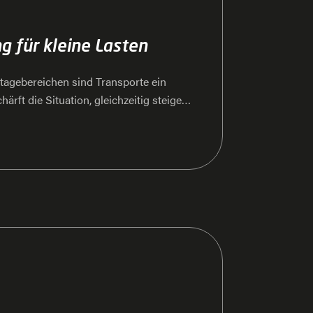
g für kleine Lasten
tagebereichen sind Transporte ein
rft die Situation, gleichzeitig steigen
icherheit und Taktung. DS Automotion
zept mit der Produktfamilie AMY
len Roboter sind für
und lassen sich ohne großen Aufwand in