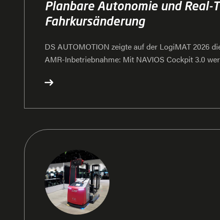
Planbare Autonomie und Real-T
Fahrkursänderung
DS AUTOMOTION zeigte auf der LogiMAT 2026 die 
AMR-Inbetriebnahme: Mit NAVIOS Cockpit 3.0 we
flexibel geändert und Anlagen effizient optimiert –
Betriebsunterbrechung. DS AUTOMOTION demonstr
sich Intralogistikprozesse in Echtzeit anpassen las