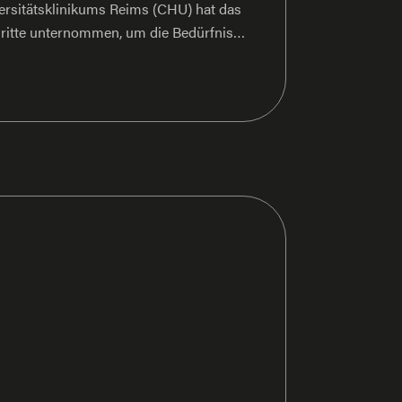
rsitätsklinikums Reims (CHU) hat das
itte unternommen, um die Bedürfnisse
tsumfeld seiner Mitarbeiter durch
essern. Ein zentrales Element dieser
ebäude „Christian CABROL“ mit einer
einem Investitionsvolumen von 240
rojektphase. In diesem Gebäude sind
rurgie bis zur Urologie untergebracht.
 Automotion, ein Unternehmen der SSI
um die Logistikprozesse des Gebäudes
isieren und damit deutlich effizienter