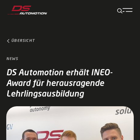
Zum Hauptinhalt springen
Zum Footer springen
Zum Ende der Navigation springen
Zum Beginn der Navigation springen
ÜBERSICHT
NEWS
DS Automotion erhält INEO-
Award für herausragende
Lehrlingsausbildung