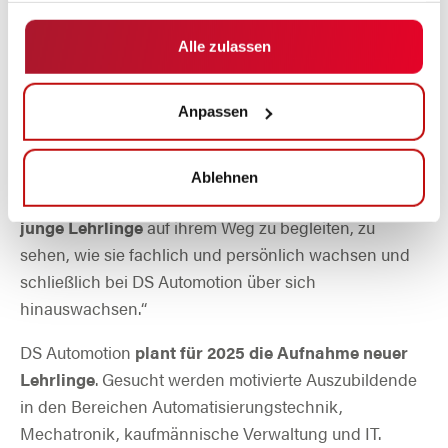
gesammelt haben.
Sebastian Maderthaner, Leiter des Personalbereichs,
Alle zulassen
unterstreicht die Bedeutung des Preises: „Teil der
diesjährigen Preisträger
zu sein, ist eine wunderbare
Anpassen
Bestätigung für die langjährige Aufbauarbeit in
unserem Lehrlingsbereich. Mein besonderer Dank gilt
unseren Lehrlingsausbilder Nderim Mamuti und
Ablehnen
Andreas Steinbauer. Es gibt nichts Erfüllenderes, als
junge Lehrlinge
auf ihrem Weg zu begleiten, zu
sehen, wie sie fachlich und persönlich wachsen und
schließlich bei DS Automotion über sich
hinauswachsen.“
DS Automotion
plant für 2025 die Aufnahme neuer
Lehrlinge
. Gesucht werden motivierte Auszubildende
in den Bereichen Automatisierungstechnik,
Mechatronik, kaufmännische Verwaltung und IT.