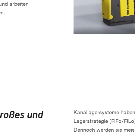
und arbeiten
n.
Kanallagersysteme haben 
großes und
Lagerstrategie (FiFo/FiLo)
Dennoch werden sie meist