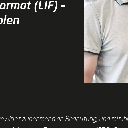
rmat (LIF) –
blen
k gewinnt zunehmend an Bedeutung, und mit ihr