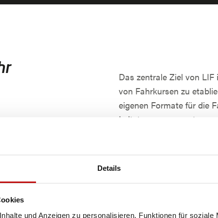
hr
Das zentrale Ziel von LIF i
von Fahrkursen zu etablie
eigenen Formate für die F
Leitsteuerungen nutzen, w
gehört dieses Problem de
Fahrzeughersteller kön
Details
Fahrkurse abzubilden.
Leitsteuerungen müssen 
Cookies
Die Kombination versch
Endkunden wird erhebli
nhalte und Anzeigen zu personalisieren, Funktionen für soziale