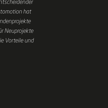
entscheidender
utomotion hat
undenprojekte
ür Neuprojekte
ie Vorteile und