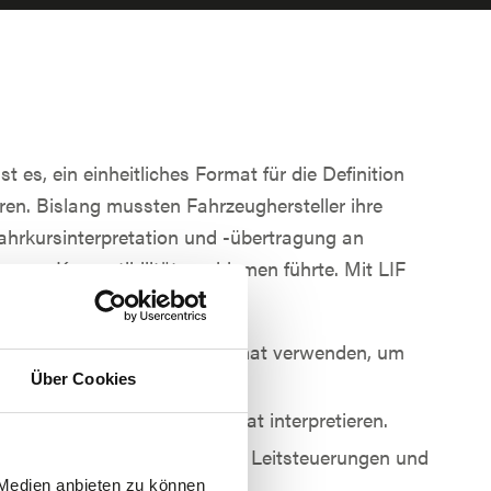
st es, ein einheitliches Format für die Definition
ren. Bislang mussten Fahrzeughersteller ihre
ahrkursinterpretation und -übertragung an
as zu Kompatibilitätsproblemen führte. Mit LIF
r Vergangenheit an:
nen ein standardisiertes Format verwenden, um
Über Cookies
nur noch ein einziges Format interpretieren.
iedener Fahrzeuglieferanten, Leitsteuerungen und
ch vereinfacht.
 Medien anbieten zu können