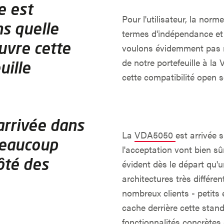
e est
Pour l'utilisateur, la no
ns quelle
termes d'indépendance et d
uvre cette
voulons évidemment pas n
de notre portefeuille à l
uille
cette compatibilité open s
arrivée dans
La
VDA5050
est arrivée 
 beaucoup
l'acceptation vont bien sû
côté des
évident dès le départ qu'
architectures très différen
nombreux clients - petits 
cache derrière cette stand
fonctionnalités concrète