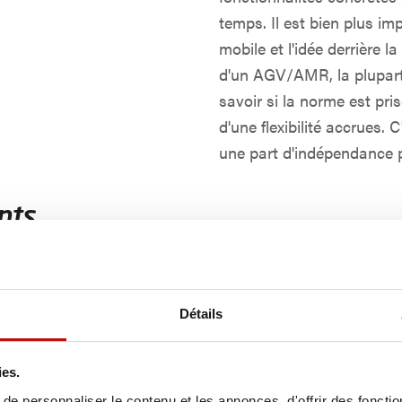
temps. Il est bien plus im
mobile et l'idée derrière 
d'un AGV/AMR, la plupart 
savoir si la norme est pri
d'une flexibilité accrues. 
une part d'indépendance po
nts
Les grands équipementiers
 ? À quelle
VDA5050. En dehors de qu
jà dans la
système complet à partir 
limité. Au lieu de cela, le
s" ou des
Détails
les extensions ultérieure
différents
ies.
e ?
e personnaliser le contenu et les annonces, d'offrir des fonctio