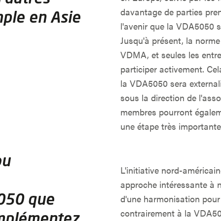
davantage de parties pren
ple en Asie
l'avenir que la VDA5050 s
Jusqu'à présent, la norme 
VDMA, et seules les entre
participer activement. C
la VDA5050 sera external
sous la direction de l'ass
membres pourront égaleme
une étape très importante
ou
L'initiative nord-américa
approche intéressante à n
050 que
d'une harmonisation pour 
contrairement à la VDA5050
implémentez