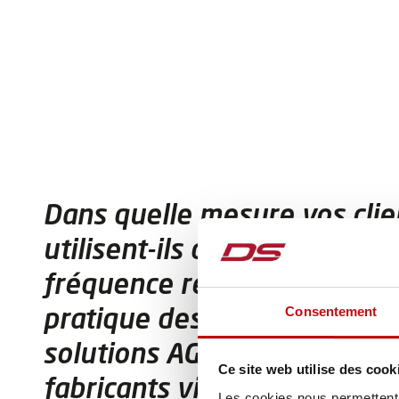
Dans quelle mesure vos clie
utilisent-ils déjà la VDA5050
fréquence rencontre-t-on dé
pratique des flottes "mixte
Consentement
solutions AGV qui intègrent 
Ce site web utilise des cook
fabricants via cette interfac
Les cookies nous permettent d