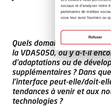
sociaux et d'analyser notre t
partenaires de médias sociaux
vous leur avez fournies ou qu'
Refuser
Quels domaines sont bien c
la VDA5050, où y a-t-il enc
d'adaptations ou de dével
supplémentaires ? Dans que
l'interface peut-elle/doit-el
tendances à venir et aux no
technologies ?