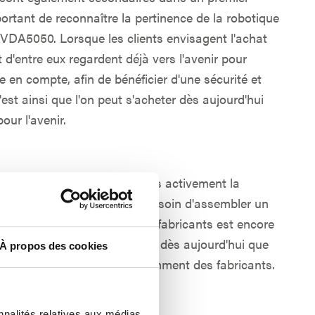
portant de reconnaître la pertinence de la robotique
la VDA5050. Lorsque les clients envisagent l'achat
d'entre eux regardent déjà vers l'avenir pour
se en compte, afin de bénéficier d'une sécurité et
C'est ainsi que l'on peut s'acheter dès aujourd'hui
ur l'avenir.
 européens exigent déjà très activement la
elques projets phares, le besoin d'assembler un
de composants de plusieurs fabricants est encore
s utilisateurs veulent s'assurer dès aujourd'hui que
À propos des cookies
s seront possibles indépendamment des fabricants.
nnalités relatives aux médias