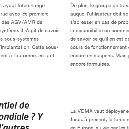
e Layout Interchange
De plus, le groupe de tra
arue avec les premiers
auquel l'utilisateur doit se
e et des AGV/AMR de
s'adresser en cas de pro
système. Il s'agit de savoir
la disponibilité ou commen
ents sous-systèmes
de savoir ce qu'il en est de
’implantation. Cette sous-
cours de fonctionnement o
ent à l'automne, en tant
encore en suspens. Mais p
encore formulées.
ntiel de
La VDMA veut déployer et
ondiale ? Y
Jusqu'à présent, la force
d'autres
en Europe, suivie par les 