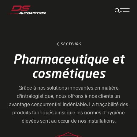
Aller au contenu principal
Aller au pied de page
Aller à la fin de la navigation
Aller au début de la navigation
SECTEURS
Pharmaceutique et
cosmétiques
Grâce à nos solutions innovantes en matière
d'intralogistique, nous offrons à nos clients un
avantage concurrentiel indéniable. La traçabilité des
produits fabriqués ainsi que les normes d'hygiène
élevées sont au cœur de nos installations.