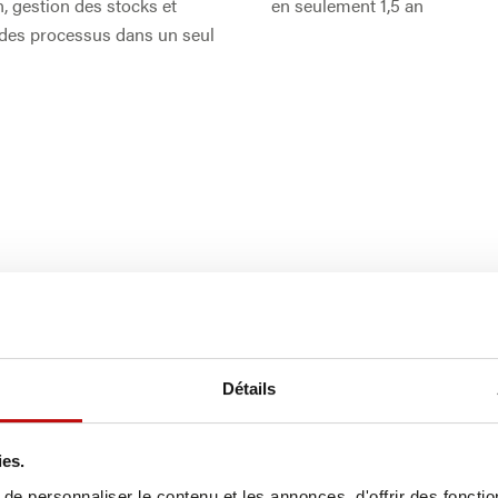
, gestion des stocks et
en seulement 1,5 an
 des processus dans un seul
Détails
ies.
e personnaliser le contenu et les annonces, d'offrir des fonctio