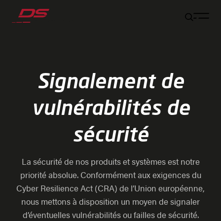
Aller au contenu principal
Aller au pied de page
Aller à la fin de la navigation
Aller au début de la navigation
Signalement de
vulnérabilités de
sécurité
La sécurité de nos produits et systèmes est notre
priorité absolue. Conformément aux exigences du
Cyber Resilience Act (CRA) de l’Union européenne,
nous mettons à disposition un moyen de signaler
d’éventuelles vulnérabilités ou failles de sécurité.