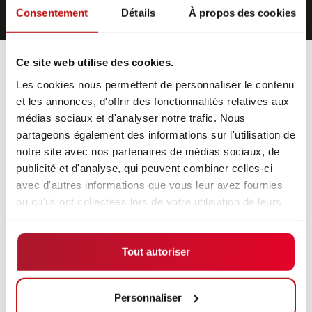
Consentement
Détails
À propos des cookies
Ce site web utilise des cookies.
Les cookies nous permettent de personnaliser le contenu
et les annonces, d'offrir des fonctionnalités relatives aux
médias sociaux et d'analyser notre trafic. Nous
partageons également des informations sur l'utilisation de
Processus de candidature
notre site avec nos partenaires de médias sociaux, de
Carrière
publicité et d'analyse, qui peuvent combiner celles-ci
avec d'autres informations que vous leur avez fournies
ou qu'ils ont collectées lors de votre utilisation de leurs
services.
Tout autoriser
01
Vous téléchargez votre CV et d'autres
Personnaliser