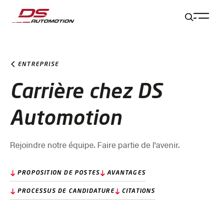
Aller au contenu principal
Aller au pied de page
Aller à la fin de la navigation
Aller au début de la navigation
ENTREPRISE
Carrière chez DS
Automotion
Rejoindre notre équipe. Faire partie de l'avenir.
PROPOSITION DE POSTES
AVANTAGES
PROCESSUS DE CANDIDATURE
CITATIONS