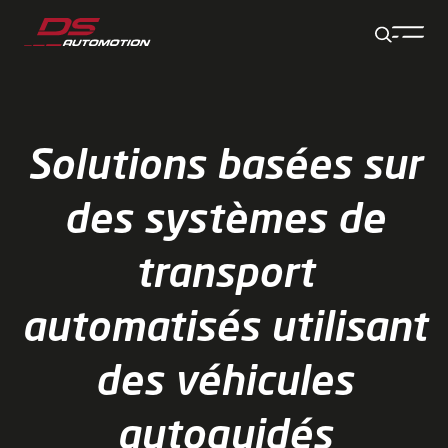
Aller au contenu principal
Aller au pied de page
Aller à la fin de la navigation
Aller au début de la navigation
Solutions basées sur
des systèmes de
transport
automatisés utilisant
des véhicules
autoguidés