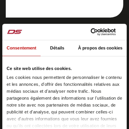
Petits porteurs de charge
Consentement
Détails
À propos des cookies
Grâce à nos solutions innovantes, les supports de
petites charges peuvent être déplacés
automatiquement et de manière flexible dans
Ce site web utilise des cookies.
l'entreprise.
Les cookies nous permettent de personnaliser le contenu
et les annonces, d'offrir des fonctionnalités relatives aux
médias sociaux et d'analyser notre trafic. Nous
partageons également des informations sur l'utilisation de
notre site avec nos partenaires de médias sociaux, de
publicité et d'analyse, qui peuvent combiner celles-ci
avec d'autres informations que vous leur avez fournies
ou qu'ils ont collectées lors de votre utilisation de leurs