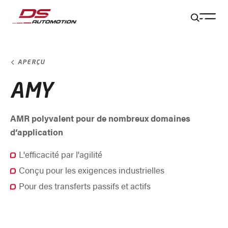
Aller au contenu principal
Aller au pied de page
Aller à la fin de la navigation
Aller au début de la navigation
APERÇU
AMY
AMR polyvalent pour de nombreux domaines
d‘application
L'efficacité par l'agilité
Conçu pour les exigences industrielles
Pour des transferts passifs et actifs