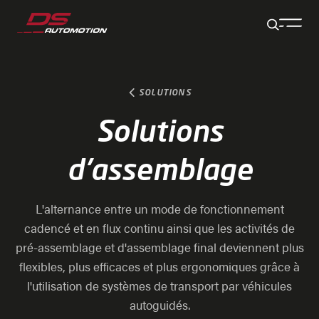
Aller au contenu principal
Aller au pied de page
Aller à la fin de la navigation
Aller au début de la navigation
SOLUTIONS
Solutions
d'assemblage
L'alternance entre un mode de fonctionnement
cadencé et en flux continu ainsi que les activités de
pré-assemblage et d'assemblage final deviennent plus
flexibles, plus efficaces et plus ergonomiques grâce à
l'utilisation de systèmes de transport par véhicules
autoguidés.