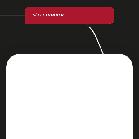
Pré-assemblage
Augmenter la flexibilité et l'efficacité de vos lignes
de prémontage avec des systèmes de transport par
véhicules autoguidés.