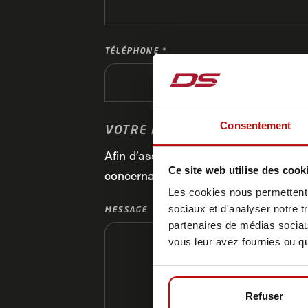
TÉLÉPHONE
Consentement
VOTRE MESSAGE
Afin d’assurer le meilleur accompagne
Ce site web utilise des cook
concernant les marchandises transport
Les cookies nous permettent d
sociaux et d'analyser notre t
MESSAGE
partenaires de médias sociaux
vous leur avez fournies ou qu'
Refuser