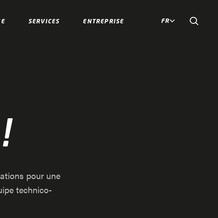
FR
IE
SERVICES
ENTREPRISE
!
mations pour une
uipe technico-