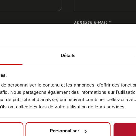
ADRESSE E-MAIL
Détails
ment possible de votre projet, nous vous prions de joind
ies.
ées, le déroulement du processus, le layout et le débit/
e personnaliser le contenu et les annonces, d'offrir des fonctio
rafic. Nous partageons également des informations sur l'utilisati
, de publicité et d'analyse, qui peuvent combiner celles-ci avec
ils ont collectées lors de votre utilisation de leurs services.
Personnaliser