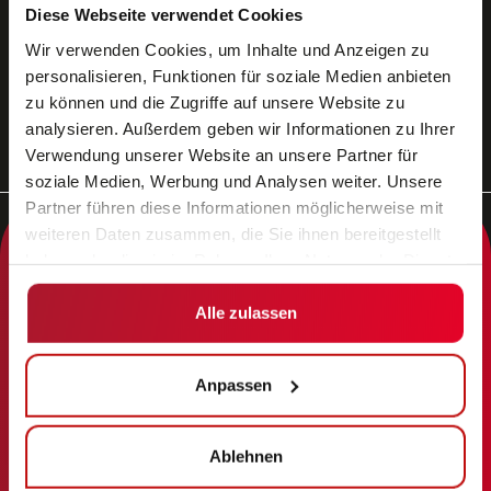
Diese Webseite verwendet Cookies
ABSENDEN
Wir verwenden Cookies, um Inhalte und Anzeigen zu
personalisieren, Funktionen für soziale Medien anbieten
zu können und die Zugriffe auf unsere Website zu
analysieren. Außerdem geben wir Informationen zu Ihrer
Verwendung unserer Website an unsere Partner für
soziale Medien, Werbung und Analysen weiter. Unsere
Partner führen diese Informationen möglicherweise mit
weiteren Daten zusammen, die Sie ihnen bereitgestellt
haben oder die sie im Rahmen Ihrer Nutzung der Dienste
gesammelt haben.
BEREICHE
ÜBER UNS
Alle zulassen
Branchen
Karriere
Lösungen
Service
Anpassen
Fahrzeuge
Unternehmen
Technologien
Kontakt
Ablehnen
Referenzen
Entität