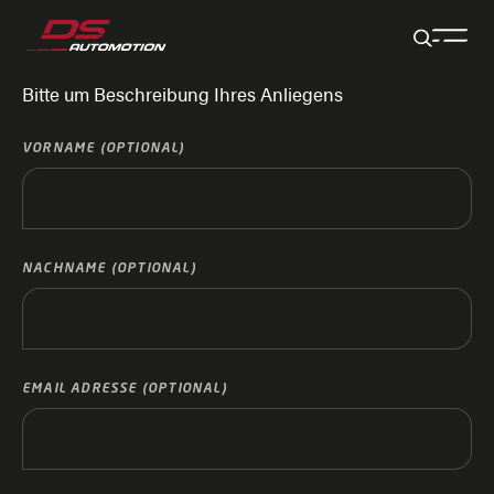
Zum Hauptinhalt springen
Zum Footer springen
Zum Ende der Navigation springen
Zum Beginn der Navigation springen
Bitte um Beschreibung Ihres Anliegens
VORNAME (OPTIONAL)
NACHNAME (OPTIONAL)
EMAIL ADRESSE (OPTIONAL)