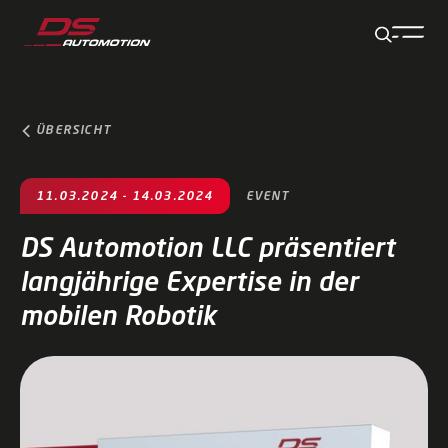
Zum Hauptinhalt springen
Zum Footer springen
Zum Ende der Navigation springen
Zum Beginn der Navigation springen
ÜBERSICHT
11.03.2024 - 14.03.2024
EVENT
DS Automotion LLC präsentiert
langjährige Expertise in der
mobilen Robotik