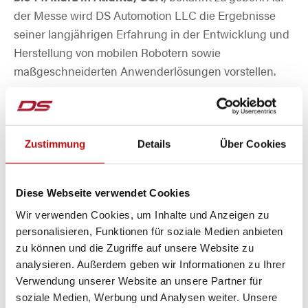
der Messe wird DS Automotion LLC die Ergebnisse
seiner langjährigen Erfahrung in der Entwicklung und
Herstellung von mobilen Robotern sowie
maßgeschneiderten Anwenderlösungen vorstellen.
Das Unternehmen hat sich einen Ruf mit innovativen
Technologien und außerordentlicher Kompetenz in der
kundenspezifischen Anpassung von Serienfahrzeugen
Zustimmung
Details
Über Cookies
erworben. Während der Modex wird das Team von DS
Automotion LLC seine breite Palette an Fahrzeugen
Diese Webseite verwendet Cookies
präsentieren und über die Entwicklung und
Wir verwenden Cookies, um Inhalte und Anzeigen zu
Produktion der Softwarelösungen NAVIOS und
personalisieren, Funktionen für soziale Medien anbieten
ARCOS berichten.
zu können und die Zugriffe auf unsere Website zu
analysieren. Außerdem geben wir Informationen zu Ihrer
Verwendung unserer Website an unsere Partner für
soziale Medien, Werbung und Analysen weiter. Unsere