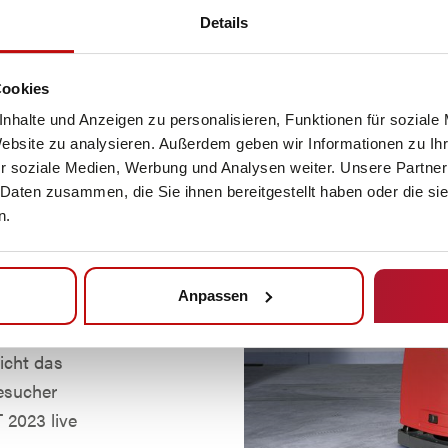
Details
Cookies
nhalte und Anzeigen zu personalisieren, Funktionen für soziale
Website zu analysieren. Außerdem geben wir Informationen zu I
er
r soziale Medien, Werbung und Analysen weiter. Unsere Partner
erten
 Daten zusammen, die Sie ihnen bereitgestellt haben oder die s
 von bis zu
n.
t, verfügt
 kann mit
Anpassen
nd
in
icht das
esucher
 2023 live