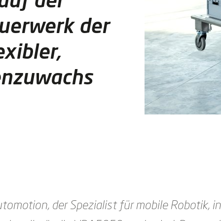
uerwerk der
xibler,
enzuwachs
motion, der Spezialist für mobile Robotik, in