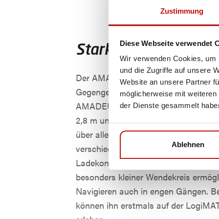
Zustimmung
Diese Webseite verwendet 
Starke Mittelklasse
Wir verwenden Cookies, um I
und die Zugriffe auf unsere 
Der AMADEUS counter, ein fahrerlos
Website an unsere Partner fü
Gegengewichtsstapler aus der etabli
möglicherweise mit weiteren
AMADEUS-Familie mit einer Hubhöhe
der Dienste gesammelt habe
2,8 m und einer Tragfähigkeit von 1,2 
über alle Navigationsfähigkeiten und
Ablehnen
verschiedenen Akku-Technologien u
Ladekonzepten betrieben werden. Se
besonders kleiner Wendekreis ermögl
Navigieren auch in engen Gängen. B
können ihn erstmals auf der LogiMAT