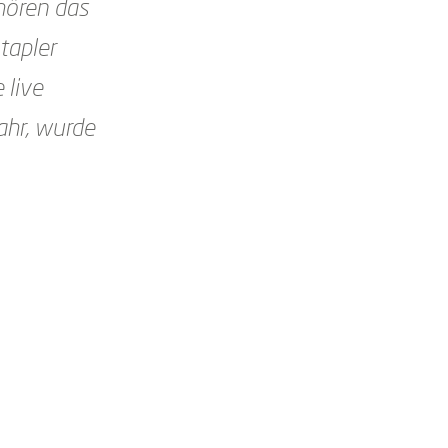
hören das
tapler
 live
ahr, wurde