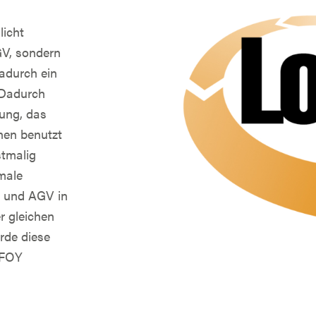
icht
GV, sondern
adurch ein
. Dadurch
gung, das
nen benutzt
stmalig
male
R und AGV in
r gleichen
rde diese
IFOY