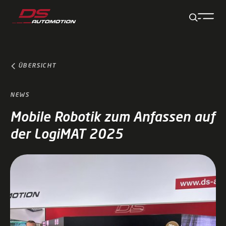
Zum Hauptinhalt springen
Zum Footer springen
Zum Ende der Navigation springen
Zum Beginn der Navigation springen
ÜBERSICHT
NEWS
Mobile Robotik zum Anfassen auf
der LogiMAT 2025