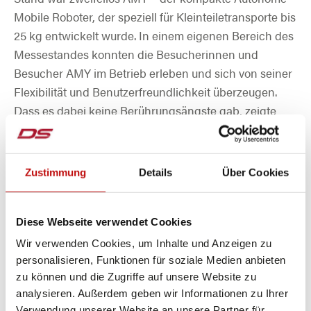
Mobile Roboter, der speziell für Kleinteiletransporte bis
25 kg entwickelt wurde. In einem eigenen Bereich des
Messestandes konnten die Besucherinnen und
Besucher AMY im Betrieb erleben und sich von seiner
Flexibilität und Benutzerfreundlichkeit überzeugen.
Dass es dabei keine Berührungsängste gab, zeigte
eine weitere AMY die „frei“ zwischen den Standgästen
unterwegs war und für zusätzliche Aufmerksamkeit
sorgte.
Zustimmung
Details
Über Cookies
Diese Webseite verwendet Cookies
Wir verwenden Cookies, um Inhalte und Anzeigen zu
personalisieren, Funktionen für soziale Medien anbieten
zu können und die Zugriffe auf unsere Website zu
Spannende und fachlich tiefgehende
analysieren. Außerdem geben wir Informationen zu Ihrer
Gespräche
Verwendung unserer Website an unsere Partner für