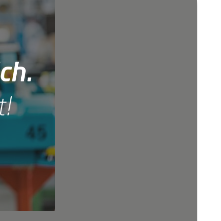
ch.
t!