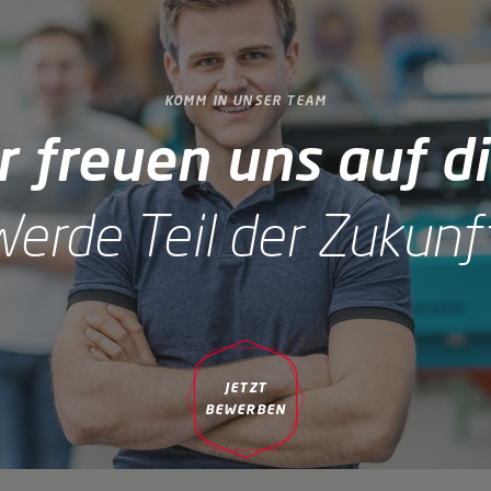
KOMM IN UNSER TEAM
r freuen uns auf di
erde Teil der Zukunf
(ÖFFNET IN NEUEM FENSTER)
JETZT
BEWERBEN