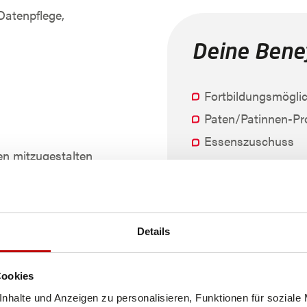
 Datenpflege,
Deine Benef
Fortbildungsmöglic
Paten/Patinnen-P
Essenszuschuss
en mitzugestalten
Sportliche Aktivitä
leistungen, die
Firmen-Events
ernehmens sowie
International täti
E-Scooter
Details
Firmenparkplatz
umfeld
Keine All-In-Verträ
Cookies
nhalte und Anzeigen zu personalisieren, Funktionen für soziale
Home Office