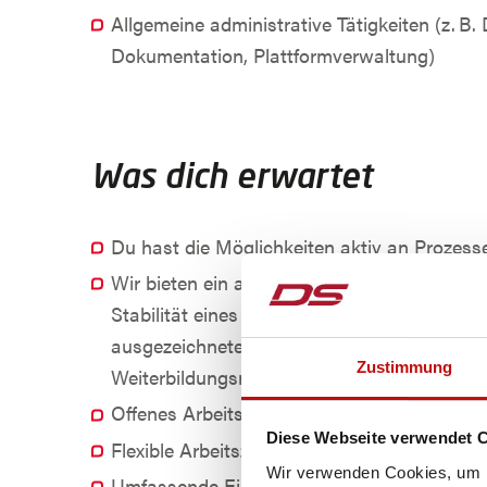
Allgemeine administrative Tätigkeiten (z. B.
Dokumentation, Plattformverwaltung)
Was dich erwartet
Du hast die Möglichkeiten aktiv an Prozess
Wir bieten ein attraktives Angebot an Sozial
Stabilität eines erfolgreichen Industrieunt
ausgezeichnete fachliche sowie persönliche
Zustimmung
Weiterbildungsmöglichkeiten
Offenes Arbeitsklima und positives Arbeits
Diese Webseite verwendet 
Flexible Arbeitszeitgestaltung
Wir verwenden Cookies, um I
Umfassende Einschulungsphase