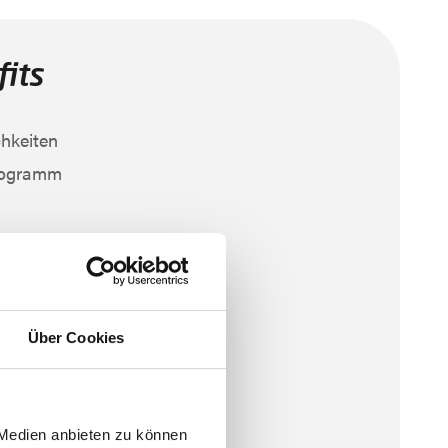
its
hkeiten
rogramm
ten
ges Unternehmen
Über Cookies
ge
 Medien anbieten zu können