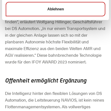
„Anwender können Navigationskorridore definieren,
Ablehnen
innerhalb derer die Fahrzeuge ihren Weg selbst
finden“, erläutert Wolfgang Hillinger, Geschäftsführer
bei DS Automotion. „In nur einem Transportsystem und
in der gleichen Anlage lassen sich so mit der
planbaren Autonomie höchste Flexibilität und
maximale Effizienz aus den beiden Welten AMR und
AGV realisieren.“ Diese bahnbrechende Technologie
wurde für den IFOY AWARD 2023 nominiert.
Offenheit ermöglicht Ergänzung
Die Intelligenz hinter den flexiblen Lösungen von DS
Automation, die Leitsteuerung NAVIOS, ist kein reines
Flottenmanagementsystemen. Als vollwertiges