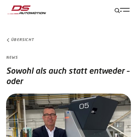
Zum Hauptinhalt springen
Zum Footer springen
Zum Ende der Navigation springen
Zum Beginn der Navigation springen
ÜBERSICHT
NEWS
Sowohl als auch statt entweder –
oder