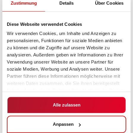
Zustimmung
Details
Über Cookies
Diese Webseite verwendet Cookies
Wir verwenden Cookies, um Inhalte und Anzeigen zu
Planbare Autonomie
personalisieren, Funktionen für soziale Medien anbieten
zu können und die Zugriffe auf unsere Website zu
Die bald in allen Fahrzeugen von DS Automotion
analysieren. Außerdem geben wir Informationen zu Ihrer
einheitlich verbaute Fahrzeugsoftware ARCOS
Verwendung unserer Website an unsere Partner für
(Autonomous Robot Control & Operating System)
soziale Medien, Werbung und Analysen weiter. Unsere
erlaubt diesen, wahlweise autonome Funktionen zu
Partner führen diese Informationen möglicherweise mit
weiteren Daten zusammen, die Sie ihnen bereitgestellt
nutzen oder durch vordefinierte Spuren abzufahren,
haben oder die sie im Rahmen Ihrer Nutzung der Dienste
also den wahlweisen Betrieb als AGV oder AMR. Das
gesammelt haben.
ermöglicht im Zusammenspiel mit der Leitsteuerung
Alle zulassen
NAVIOS das kooperative und kollaborative Navigieren
mit einem planbaren Grad an Autonomie.
Anpassen