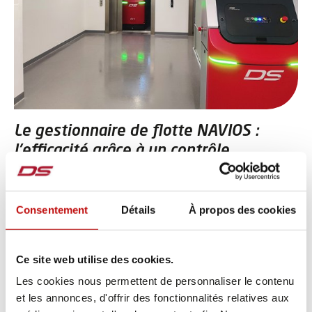
Le gestionnaire de flotte NAVIOS :
l'efficacité grâce à un contrôle
intelligent
Le système de gestion de flotte NAVIOS joue un rôle
Consentement
Détails
À propos des cookies
central dans la gestion des véhicules et des
marchandises de l’hôpital. Il surveille et contrôle la
flotte de véhicules, optimise la gestion des batteries et
Ce site web utilise des cookies.
maximise la capacité de transport de l’établissement.
Les cookies nous permettent de personnaliser le contenu
NAVIOS peut adapter les itinéraires de manière
et les annonces, d'offrir des fonctionnalités relatives aux
dynamique pour réduire les temps de trajet. La