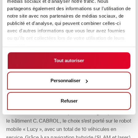
médias sociaux et d'analyser notre trafic. Nous
commande des ascenseurs et des portes automatiques
partageons également des informations sur l'utilisation de
est également intégrée au gestionnaire de flotte et de
notre site avec nos partenaires de médias sociaux, de
publicité et d'analyse, qui peuvent combiner celles-ci
flux de matériel, assurant ainsi un flux de circulation
avec d'autres informations que vous leur avez fournies
fluide dans tout le bâtiment. De plus, NAVIOS offre une
ou qu'ils ont collectées lors de votre utilisation de leurs
traçabilité complète et une surveillance en temps réel
services.
de tous les transports, un atout particulièrement
précieux dans le secteur hospitalier.
Tout autoriser
Personnaliser
Lucy : le véhicule de transport flexible
Refuser
Pour la mise en œuvre des processus logistiques dans
le bâtiment C. CABROL, le choix s’est porté sur le robot
mobile « Lucy », avec un total de 10 véhicules en
service. Grâce à sa navigation hybride (SLAM et laser),