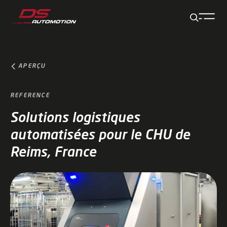
Aller au contenu principal
Aller au pied de page
Aller à la fin de la navigation
Aller au début de la navigation
APERÇU
REFERENCE
Solutions logistiques
automatisées pour le CHU de
Reims, France