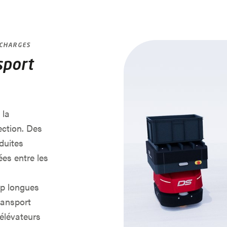
 CHARGES
sport
 la
ection. Des
oduites
ées entre les
op longues
ransport
 élévateurs