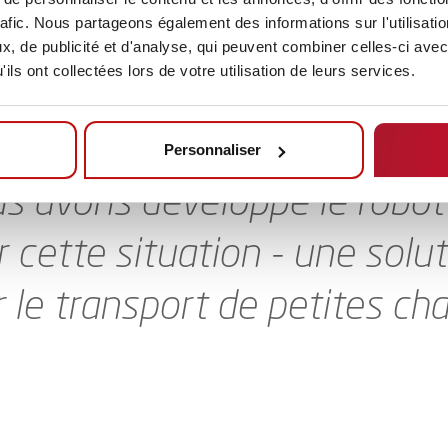
rafic. Nous partageons également des informations sur l'utilisati
té qu’il est de plus en plus
, de publicité et d'analyse, qui peuvent combiner celles-ci avec
ils ont collectées lors de votre utilisation de leurs services.
s applications logistiques d
s exigences en matière de f
Personnaliser
s avons développé le robo
cette situation - une solut
le transport de petites ch