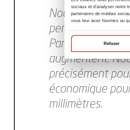
sociaux et d'analyser notre t
Nous avons consta
partenaires de médias sociaux
vous leur avez fournies ou qu'
personnel pour le
Parallèlement, le
Refuser
augmentent. Nou
précisément pour 
économique pour 
millimètres.