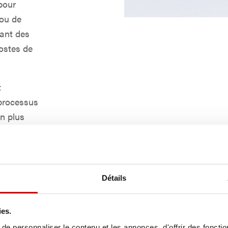
pour
 ou de
nant des
ostes de
t
 processus
en plus
Détails
ies.
e personnaliser le contenu et les annonces, d'offrir des fonctio