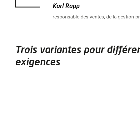
Karl Rapp
responsable des ventes, de la gestion p
Aller au début du slider
Trois variantes pour différe
exigences