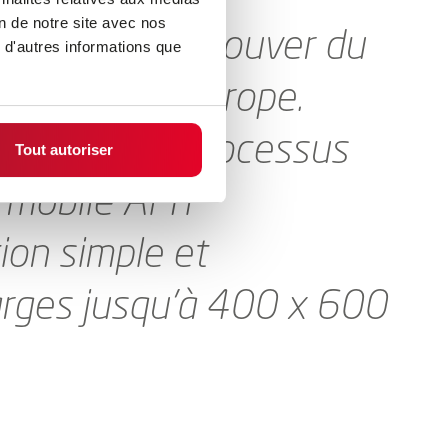
on de notre site avec nos
 difficile de trouver du
 d'autres informations que
ans toute l’Europe.
iabilité des processus
Tout autoriser
t mobile AMY
ion simple et
arges jusqu’à 400 x 600